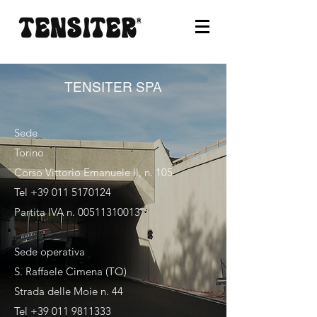
TENSITER SPA
Sede
Torino
Corso Vittorio Emanuele ll, n. 105
Tel
+39 011 5170124
Partita IVA n.
00511310013
Sede operativa
S. Raffaele Cimena (TO)
Strada delle Moie n. 44
Tel
+39 011 9811333