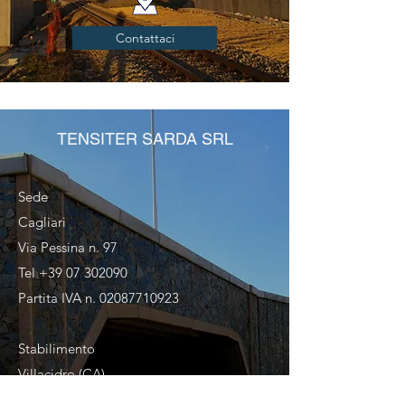
Contattaci
TENSITER SARDA SRL
Sede
Cagliari
Via Pessina n. 97
Tel
+39 07 302090
Partita IVA n.
02087710923
Stabilimento
Villacidro (CA)
Zona Industriale