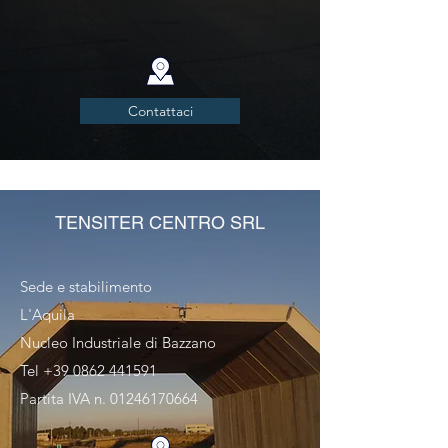
Contattaci
TENSITER CENTRO SRL
Sede e stabilimento
L'Aquila
Nucleo Industriale di Bazzano
Tel
+39 0862 441591
Partita IVA n.
01246170664